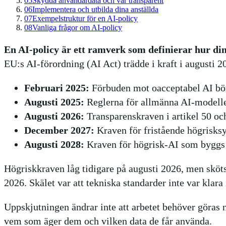
05
Skydda användardata och var transparent
06
Implementera och utbilda dina anställda
07
Exempelstruktur för en AI-policy
08
Vanliga frågor om AI-policy
En AI-policy är ett ramverk som definierar hur din 
EU:s AI-förordning (AI Act) trädde i kraft i augusti 2
Februari 2025:
Förbuden mot oacceptabel AI bör
Augusti 2025:
Reglerna för allmänna AI-modelle
Augusti 2026:
Transparenskraven i artikel 50 oc
December 2027:
Kraven för fristående högrisksy
Augusti 2028:
Kraven för högrisk-AI som byggs in
Högriskkraven låg tidigare på augusti 2026, men sköt
2026. Skälet var att tekniska standarder inte var klara 
Uppskjutningen ändrar inte att arbetet behöver göras nu
vem som äger dem och vilken data de får använda.