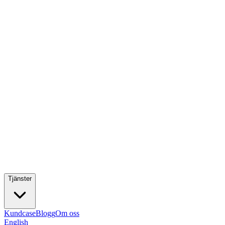
Tjänster
Kundcase
Blogg
Om oss
English