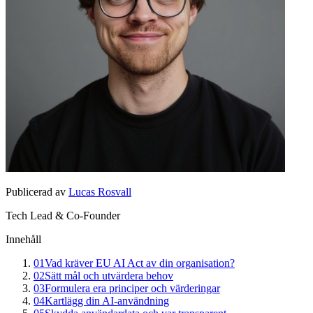
Publicerad av
Lucas Rosvall
Tech Lead & Co-Founder
Innehåll
01
Vad kräver EU AI Act av din organisation?
02
Sätt mål och utvärdera behov
03
Formulera era principer och värderingar
04
Kartlägg din AI-användning