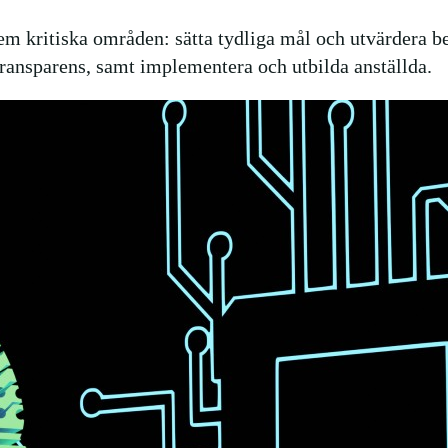
fem kritiska områden: sätta tydliga mål och utvärdera b
ransparens, samt implementera och utbilda anställda.