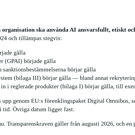
organisation ska använda AI ansvarsfullt, etiskt och
024 och tillämpas stegvis:
jade gälla
r (GPAI) började gälla
h sanktionsbestämmelserna börjar gälla
stem (bilaga III) börjar gälla — bland annat rekryteri
 i reglerade produkter (bilaga I) börjar gälla, till e
s upp genom EU:s förenklingspaket Digital Omnibus, som
i tid. Övriga datum ligger fast.
. Transparenskraven gäller från augusti 2026, och en pol