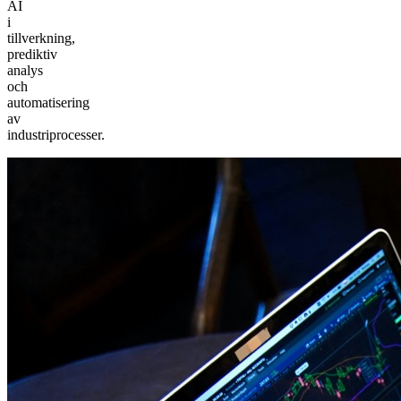
AI
i
tillverkning,
prediktiv
analys
och
automatisering
av
industriprocesser.