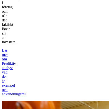
i
företag
och
när
det
faktiskt
lönar
sig
att
investera.
Läs
mer
om
Prediktiv
analys:
vad
det
är,
exempel
och
användningsfall