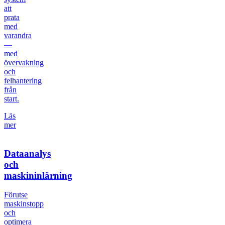
att
prata
med
varandra
—
med
övervakning
och
felhantering
från
start.
Läs
mer
Dataanalys
och
maskininlärning
Förutse
maskinstopp
och
optimera