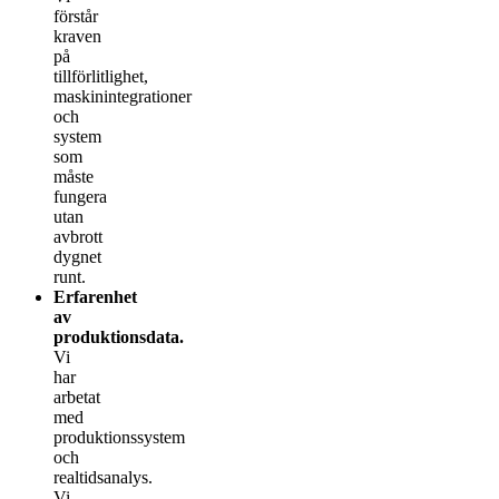
förstår
kraven
på
tillförlitlighet,
maskinintegrationer
och
system
som
måste
fungera
utan
avbrott
dygnet
runt.
Erfarenhet
av
produktionsdata.
Vi
har
arbetat
med
produktionssystem
och
realtidsanalys.
Vi