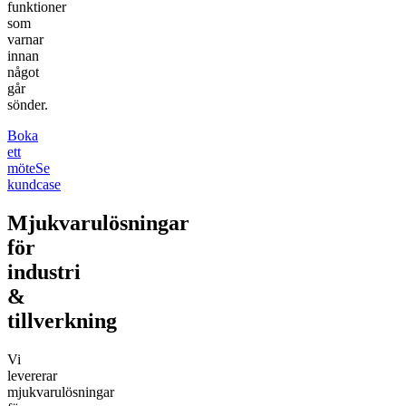
funktioner
som
varnar
innan
något
går
sönder.
Boka
ett
möte
Se
kundcase
Mjukvarulösningar
för
industri
&
tillverkning
Vi
levererar
mjukvarulösningar