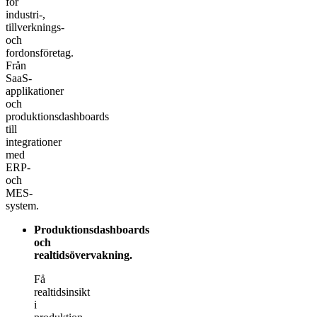
för
industri-,
tillverknings-
och
fordonsföretag.
Från
SaaS-
applikationer
och
produktionsdashboards
till
integrationer
med
ERP-
och
MES-
system.
Produktionsdashboards
och
realtidsövervakning
.
Få
realtidsinsikt
i