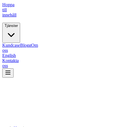
Hoppa
till
innehåll
Tjänster
Fiive.
Kundcase
Blogg
Om
oss
English
Kontakta
oss