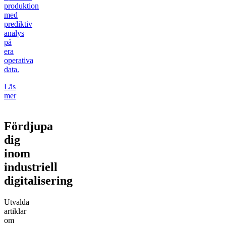
produktion
med
prediktiv
analys
på
era
operativa
data.
Läs
mer
Fördjupa
dig
inom
industriell
digitalisering
Utvalda
artiklar
om