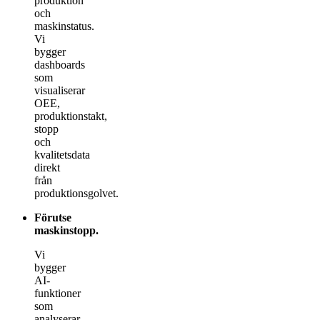
produktion
och
maskinstatus.
Vi
bygger
dashboards
som
visualiserar
OEE,
produktionstakt,
stopp
och
kvalitetsdata
direkt
från
produktionsgolvet.
Förutse
maskinstopp
.
Vi
bygger
AI-
funktioner
som
analyserar