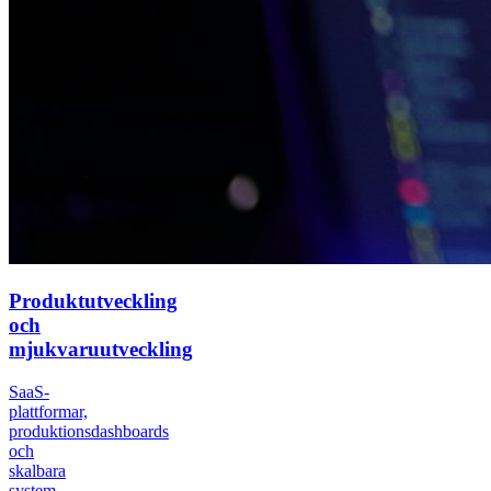
Produktutveckling
och
mjukvaruutveckling
SaaS-
plattformar,
produktionsdashboards
och
skalbara
system