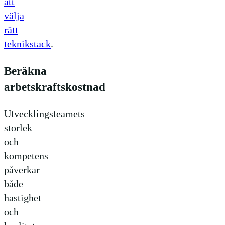
att
välja
rätt
teknikstack
.
Beräkna
arbetskraftskostnad
Utvecklingsteamets
storlek
och
kompetens
påverkar
både
hastighet
och