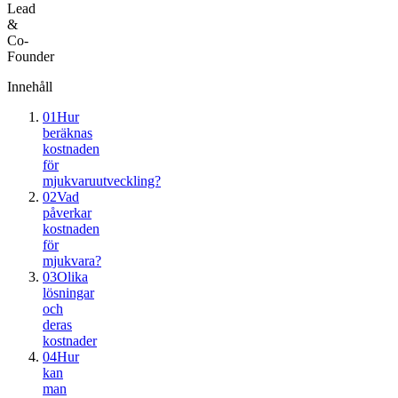
Lead
&
Co-
Founder
Innehåll
01
Hur
beräknas
kostnaden
för
mjukvaruutveckling?
02
Vad
påverkar
kostnaden
för
mjukvara?
03
Olika
lösningar
och
deras
kostnader
04
Hur
kan
man