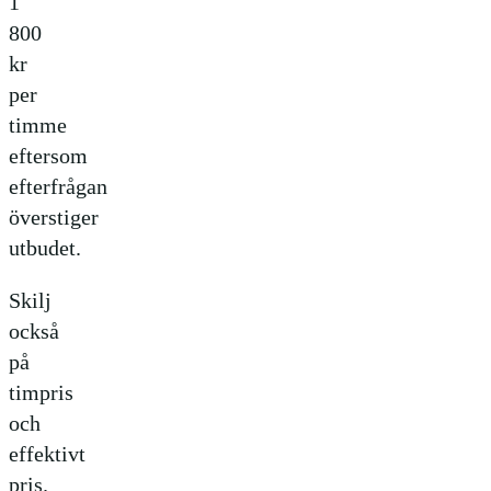
1
800
kr
per
timme
eftersom
efterfrågan
överstiger
utbudet.
Skilj
också
på
timpris
och
effektivt
pris.