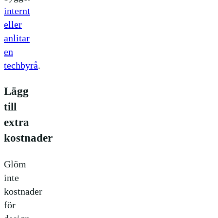
internt
eller
anlitar
en
techbyrå
.
Lägg
till
extra
kostnader
Glöm
inte
kostnader
för