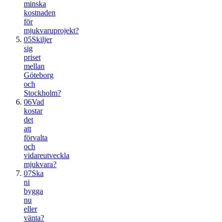
minska
kostnaden
för
mjukvaruprojekt?
05
Skiljer
sig
priset
mellan
Göteborg
och
Stockholm?
06
Vad
kostar
det
att
förvalta
och
vidareutveckla
mjukvara?
07
Ska
ni
bygga
nu
eller
vänta?