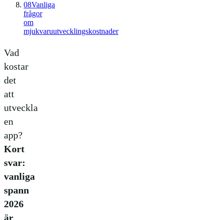
08
Vanliga
frågor
om
mjukvaruutvecklingskostnader
Vad
kostar
det
att
utveckla
en
app?
Kort
svar:
vanliga
spann
2026
är