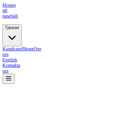
Hoppa
till
innehåll
Tjänster
Fiive.
Kundcase
Blogg
Om
oss
English
Kontakta
oss