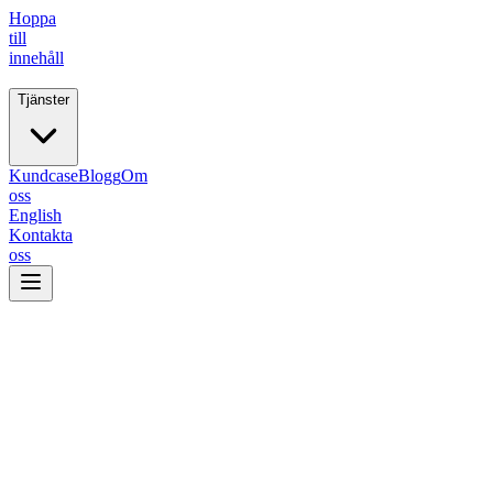
Hoppa
till
innehåll
Tjänster
Fiive.
Kundcase
Blogg
Om
oss
English
Kontakta
oss