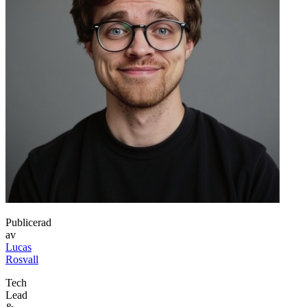
Publicerad
av
Lucas
Rosvall
Tech
Lead