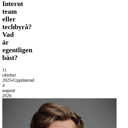
Internt
team
eller
techbyrå?
Vad
är
egentligen
bäst?
11
oktober
2025
•
Uppdaterad
4
augusti
2026