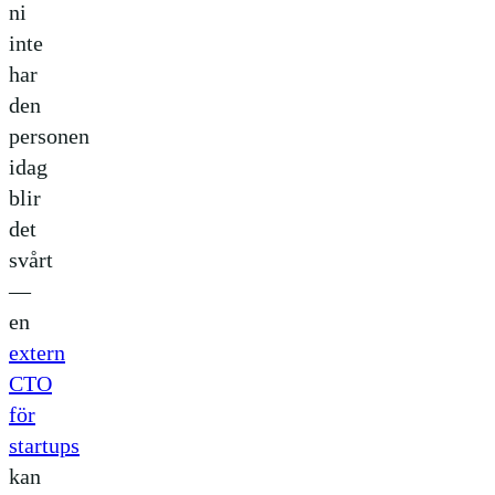
ni
inte
har
den
personen
idag
blir
det
svårt
—
en
extern
CTO
för
startups
kan