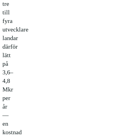
tre
till
fyra
utvecklare
landar
därför
lätt
på
3,6–
4,8
Mkr
per
år
—
en
kostnad