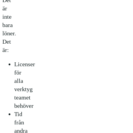
Det
är
inte
bara
löner.
Det
är:
Licenser
för
alla
verktyg
teamet
behöver
Tid
från
andra