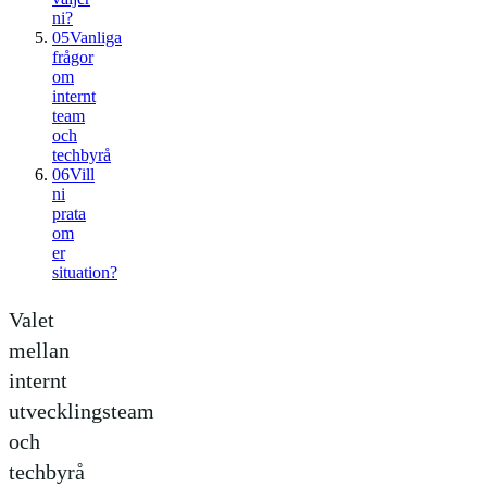
ni?
05
Vanliga
frågor
om
internt
team
och
techbyrå
06
Vill
ni
prata
om
er
situation?
Valet
mellan
internt
utvecklingsteam
och
techbyrå