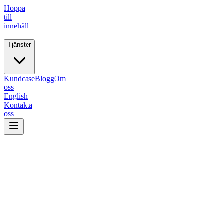
Hoppa
till
innehåll
Tjänster
Fiive.
Kundcase
Blogg
Om
oss
English
Kontakta
oss