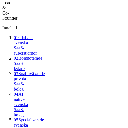
Lead
&
Co-
Founder
Innehåll
01
Globala
svenska
SaaS-
superstjärnor
02
Börsnoterade
SaaS-
ledare
03
Snabbväxande
privata
SaaS-
bolag
04
AI-
native
svenska
SaaS-
bolag
05
Specialiserade
svenska