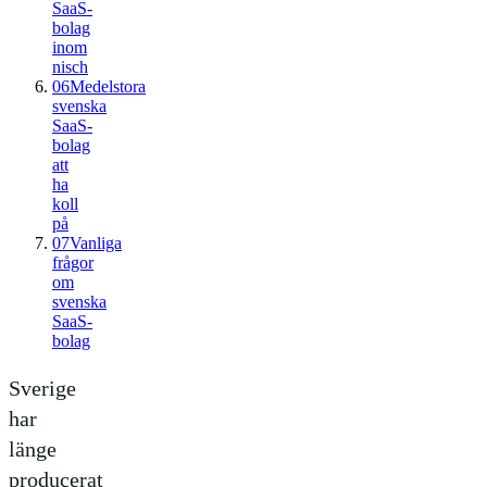
SaaS-
bolag
inom
nisch
06
Medelstora
svenska
SaaS-
bolag
att
ha
koll
på
07
Vanliga
frågor
om
svenska
SaaS-
bolag
Sverige
har
länge
producerat