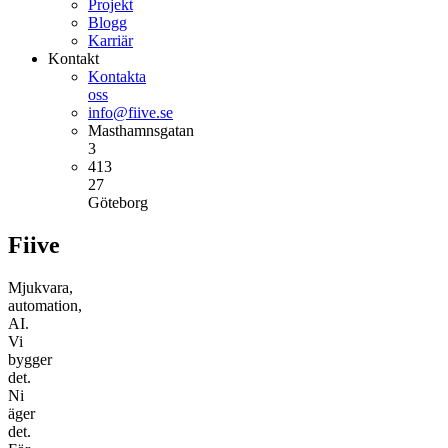
Projekt
Blogg
Karriär
Kontakt
Kontakta
oss
info@fiive.se
Masthamnsgatan
3
413
27
Göteborg
Fiive
Mjukvara,
automation,
AI.
Vi
bygger
det.
Ni
äger
det.