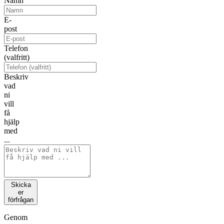
Namn
E-
post
Telefon
(valfritt)
Beskriv
vad
ni
vill
få
hjälp
med
...
Skicka
er
förfrågan
Genom