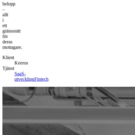
belopp
–
allt
i
ett
gränssnitt
för
deras
mottagare.
Klient
Keeros
Tjänst
SaaS-
utveckling
Fintech