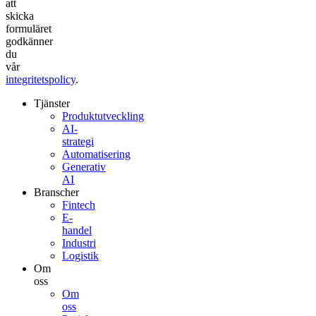
att
skicka
formuläret
godkänner
du
vår
integritetspolicy
.
Tjänster
Produktutveckling
AI-
strategi
Automatisering
Generativ
AI
Branscher
Fintech
E-
handel
Industri
Logistik
Om
oss
Om
oss