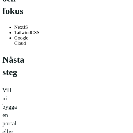
fokus
NextJS
TailwindCSS
Google
Cloud
Nästa
steg
Vill
ni
bygga
en
portal
eller