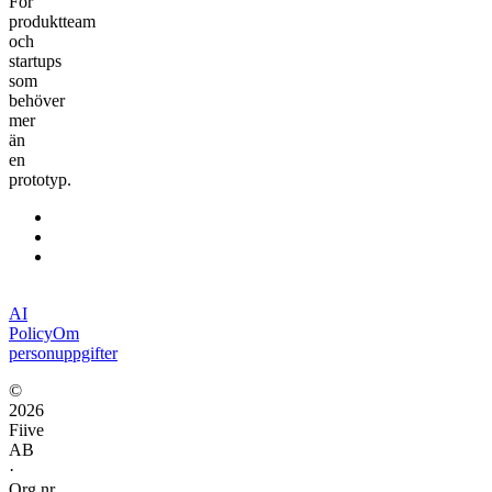
För
produktteam
och
startups
som
behöver
mer
än
en
prototyp.
AI
Fiive.
Policy
Om
personuppgifter
©
2026
Fiive
AB
·
Org.nr