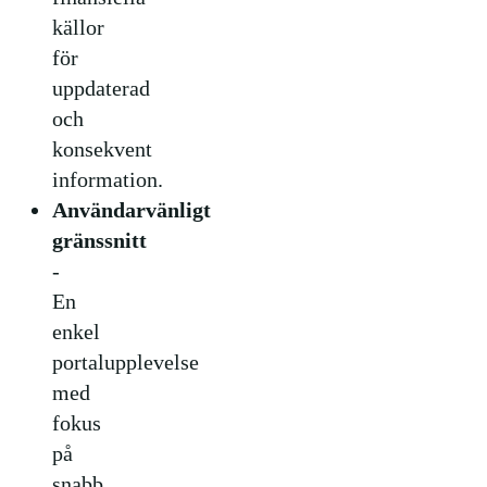
källor
för
uppdaterad
och
konsekvent
information.
Användarvänligt
gränssnitt
-
En
enkel
portalupplevelse
med
fokus
på
snabb