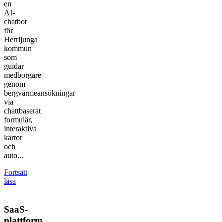
en
AI-
chatbot
för
Herrljunga
kommun
som
guidar
medborgare
genom
bergvärmeansökningar
via
chattbaserat
formulär,
interaktiva
kartor
och
auto...
Fortsätt
läsa
SaaS-
plattform