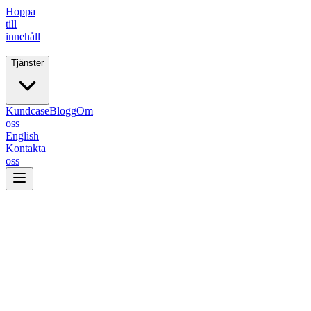
Hoppa
till
innehåll
Tjänster
Fiive.
Kundcase
Blogg
Om
oss
English
Kontakta
oss