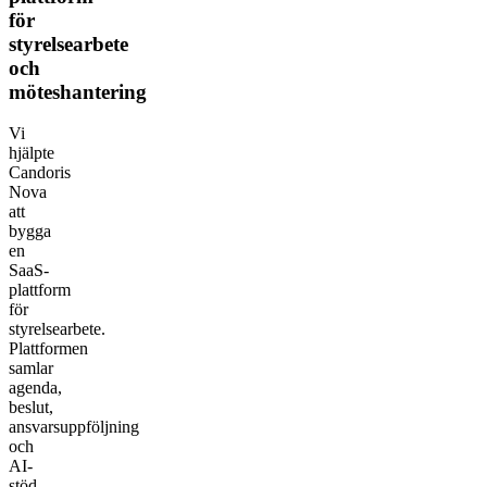
för
styrelsearbete
och
möteshantering
Vi
hjälpte
Candoris
Nova
att
bygga
en
SaaS-
plattform
för
styrelsearbete.
Plattformen
samlar
agenda,
beslut,
ansvarsuppföljning
och
AI-
stöd