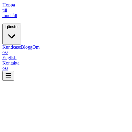
Hoppa
till
innehåll
Tjänster
Fiive.
Kundcase
Blogg
Om
oss
English
Kontakta
oss