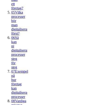
ett
företag?
05
Vilka
processer
bör
man
digitalisera
först?
06
Så
kan
ni
digitalisera
processer
steg
för
steg
07
Exempel
på
hur
företag
kan
digitalisera
processer
08
Vanliga