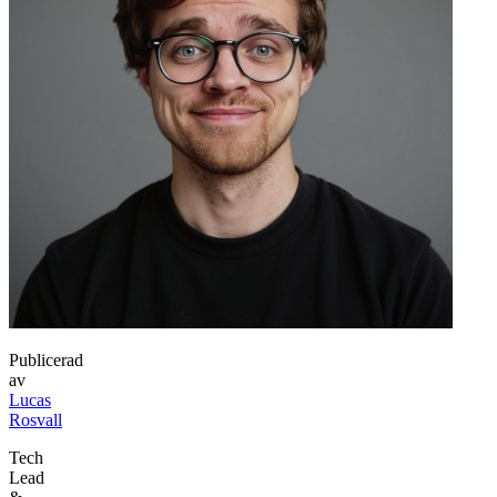
Publicerad
av
Lucas
Rosvall
Tech
Lead