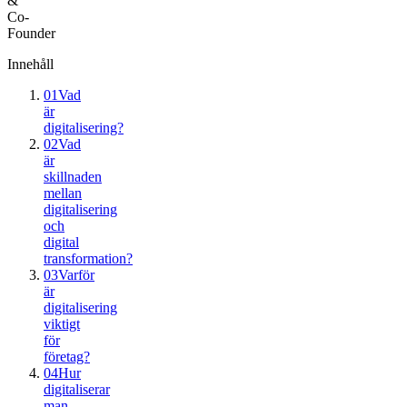
&
Co-
Founder
Innehåll
01
Vad
är
digitalisering?
02
Vad
är
skillnaden
mellan
digitalisering
och
digital
transformation?
03
Varför
är
digitalisering
viktigt
för
företag?
04
Hur
digitaliserar
man